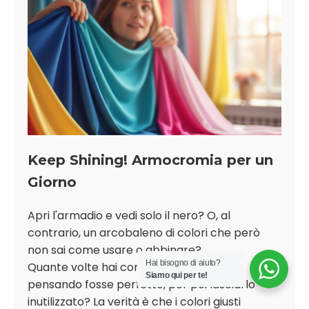
Keep Shining! Armocromia per un
Giorno
Apri l'armadio e vedi solo il nero? O, al
contrario, un arcobaleno di colori che però
non sai come usare o abbinare?
Hai bisogno di aiuto?
Quante volte hai comprato un vestito
Siamo qui per te!
pensando fosse perfetto, per poi lasciarlo
inutilizzato? La verità è che i colori giusti