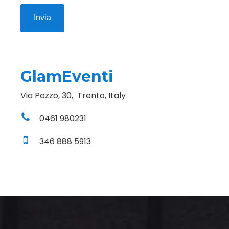
GlamEventi
Via Pozzo, 30, Trento, Italy
0461 980231
346 888 5913