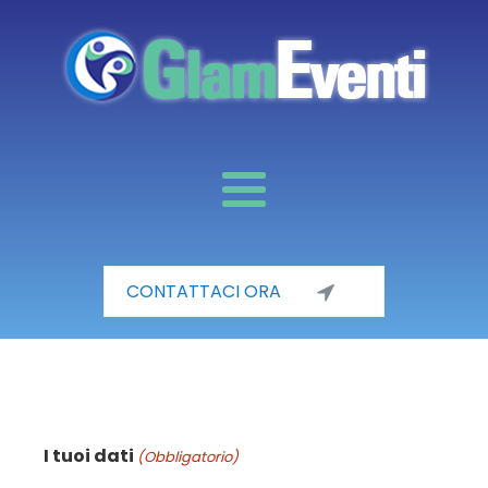
CONTATTACI ORA
I tuoi dati
(Obbligatorio)