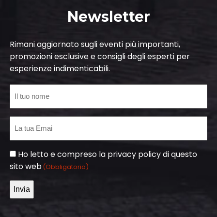
Newsletter
Rimani aggiornato sugli eventi più importanti,
promozioni esclusive e consigli degli esperti per
esperienze indimenticabili.
Senza
Titolo
Email
(Obbligatorio)
Consenso
Ho letto e compreso la privacy policy di questo
sito web
(Obbligatorio)
(Obbligatorio)