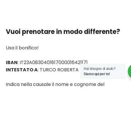
Vuoi prenotare in modo differente?
Usa il bonifico!
IBAN
: IT23A0830401817000016421171
INTESTATO A
: TURCO ROBERTA
Hai bisogno di aiuto?
Siamo qui per te!
Indica nella causale il nome e cognome del
partecipante, l’evento e la data.
ESEMPIO: Mario Rossi Parco Naturale Monte Corno
giugno 2024.
Poi manda una email a info@glameventi.it appena