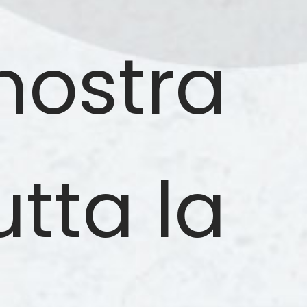
ostra
utta la