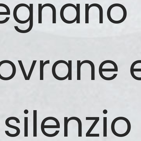
egnano
ovrane 
l silenzio