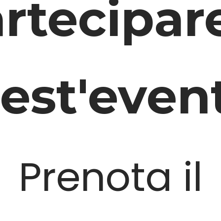
rtecipar
est'even
Prenota il