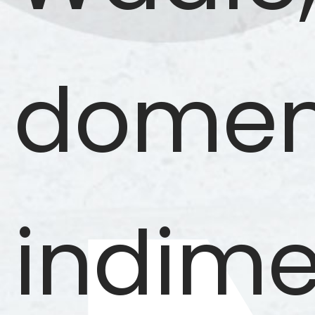
domen
indime