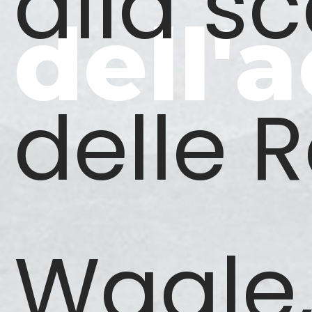
alla s
dell'
delle R
Waale,