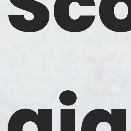
Sco
gia