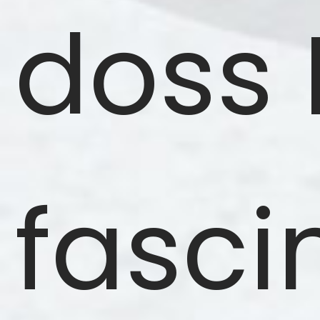
doss 
fascin