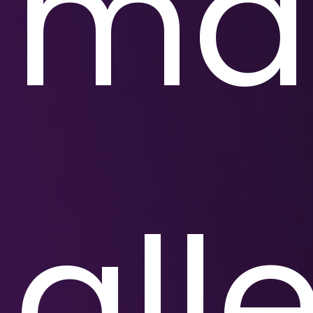
ma
all